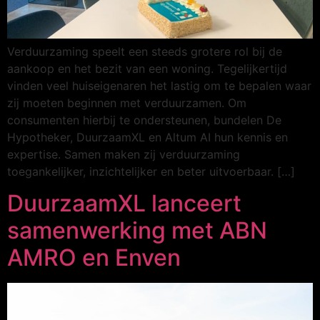
Verduurzaming speelt een steeds grotere rol bij de
aankoop en het bezit van een woning. Tegelijkertijd
vinden veel huiseigenaren het lastig om te bepalen waar
zij moeten beginnen met verduurzamen. Om
consumenten hierbij te ondersteunen, bundelen De
Hypotheker, DuurzaamXL en Altum AI hun kennis en
expertise. Samen maken zij verduurzaming
toegankelijker, inzichtelijker en beter uitvoerbaar. […]
DuurzaamXL lanceert
samenwerking met ABN
AMRO en Enven