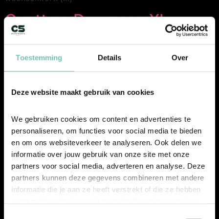
Quatt en DuurzaamXL
kondigen strategische
samenwerking aan
Toestemming
Details
Over
Oosterhout, 6 mei 2026 – Quatt en DuurzaamXL
Deze website maakt gebruik van cookies
kondigen een strategische samenwerking aan. De twee
partijen gaan samenwerken om de toepassing van
We gebruiken cookies om content en advertenties te 
hybride warmtepompen in Nederland verder te
personaliseren, om functies voor social media te bieden 
versnellen en verduurzaming voor huishoudens
en om ons websiteverkeer te analyseren. Ook delen we 
eenvoudiger, slimmer en beter uitvoerbaar te maken.
informatie over jouw gebruik van onze site met onze 
Quatt heeft zich de afgelopen jaren ontwikkeld tot een
partners voor social media, adverteren en analyse. Deze 
innovatieve speler in de markt voor […]
partners kunnen deze gegevens combineren met andere 
informatie die je aan ze heeft verstrekt of die ze hebben 
Samenwerking UBITE – C5
verzameld op basis van jouw gebruik van hun services.
Toestemmingsselectie