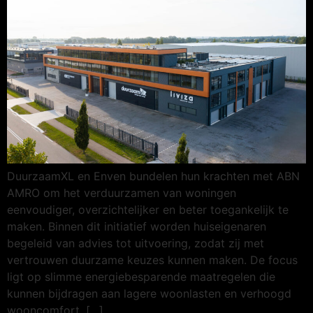
DuurzaamXL en Enven bundelen hun krachten met ABN
AMRO om het verduurzamen van woningen
eenvoudiger, overzichtelijker en beter toegankelijk te
maken. Binnen dit initiatief worden huiseigenaren
begeleid van advies tot uitvoering, zodat zij met
vertrouwen duurzame keuzes kunnen maken. De focus
ligt op slimme energiebesparende maatregelen die
kunnen bijdragen aan lagere woonlasten en verhoogd
wooncomfort. […]