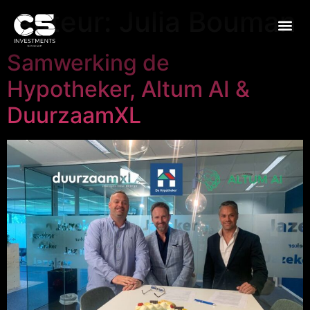
Auteur:
Julia Bouman
Samwerking de
Hypotheker, Altum AI &
DuurzaamXL