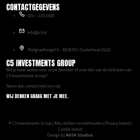
CONTACTGEGEVENS
024 - 220 3300
info@c5.nl
Rietgraafsingel 6 - 6678 PH, Oosterhout (GLD)
C5 INVESTMENTS GROUP
Wil je meer weten over onze diensten of over één van de bedrijven van
C5 Investments Group?
Neem dan contact met ons op!
WIJ DENKEN GRAAG MET JE MEE.
© C5 Investments Group | Alle rechten voorbehouden |
Privacy beleid
|
Cookie beleid
Design by
ROSH Studios