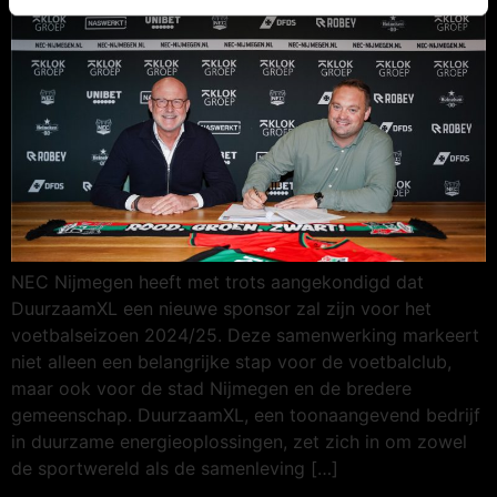
NEC Nijmegen heeft met trots aangekondigd dat
DuurzaamXL een nieuwe sponsor zal zijn voor het
voetbalseizoen 2024/25. Deze samenwerking markeert
niet alleen een belangrijke stap voor de voetbalclub,
maar ook voor de stad Nijmegen en de bredere
gemeenschap. DuurzaamXL, een toonaangevend bedrijf
in duurzame energieoplossingen, zet zich in om zowel
de sportwereld als de samenleving […]