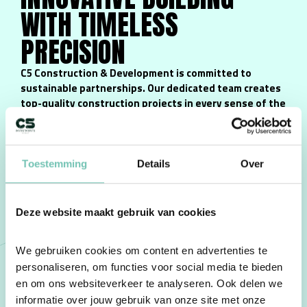
WITH TIMELESS
PRECISION
C5 Construction & Development is committed to
sustainable partnerships. Our dedicated team creates
top-quality construction projects in every sense of the
word.
Project Development
Construction of Modular (Recreational) Homes
Toestemming
Details
Over
Transformation
Renovation
Restoration
Deze website maakt gebruik van cookies
Property Maintenance
We gebruiken cookies om content en advertenties te 
personaliseren, om functies voor social media te bieden 
en om ons websiteverkeer te analyseren. Ook delen we 
informatie over jouw gebruik van onze site met onze 