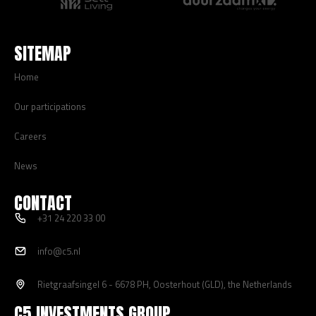
SITEMAP
Home
Our participations
Careers
News
CONTACT
+31 24 220 33 00
info@c5.nl
Rietgraafsingel 6 - 6678 PH, Oosterhout (GLD), the Netherlands
C5 INVESTMENTS GROUP